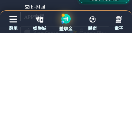
E-Mail
APP支援
選單
娛樂城
體育
電子
體驗金
本網站僅限年滿18歲之用戶瀏覽與使用。請理性娛樂，支
持責任博彩。
關於我們
免責聲明
使用條款
Cookie政策
隱私權政策
聯繫我們
2025© Copyright All Rights Reserved