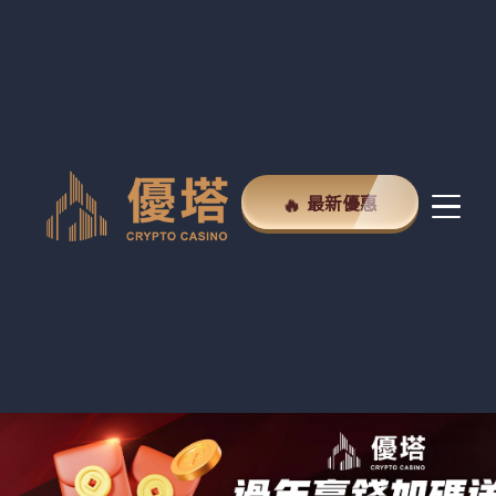
首頁
最新優惠
優塔娛樂最新公告
熱門遊戲推薦
優塔娛樂城PTT評價
USDT常見問題中心
登入/註冊