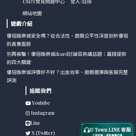
USDT常見問題中心
登入/註冊
網站地圖
遊戲介紹
優塔娛樂城安全嗎？從合法性、遊戲公平性深度剖析優塔
的真實面貌
別再被騙！優塔娛樂城dcard討論區熱議話題：贏錢提款
的四大關鍵
優塔娛樂城評價好不好？出金效率、遊戲選擇與客服完整
評測
追蹤我們
Youtube
Instagram
Line
U Town LINE 客服
X (Twitter)
立即諮詢・領取專屬好禮