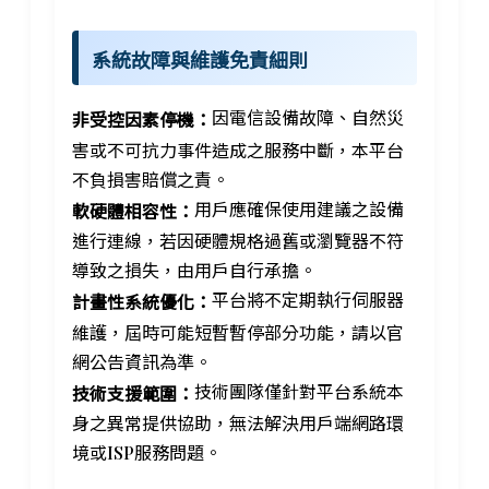
系統故障與維護免責細則
因電信設備故障、自然災
非受控因素停機：
害或不可抗力事件造成之服務中斷，本平台
不負損害賠償之責。
用戶應確保使用建議之設備
軟硬體相容性：
進行連線，若因硬體規格過舊或瀏覽器不符
導致之損失，由用戶自行承擔。
平台將不定期執行伺服器
計畫性系統優化：
維護，屆時可能短暫暫停部分功能，請以官
網公告資訊為準。
技術團隊僅針對平台系統本
技術支援範圍：
身之異常提供協助，無法解決用戶端網路環
境或ISP服務問題。