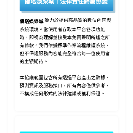
優塔娛樂城｜法律責任歸屬協議
致力於提供高品質的數位內容與
優塔娛樂城
系統環境。當使用者存取本平台各項功能
時，即視為理解並接受本免責聲明所述之所
有條款。我們依據標準作業流程維護系統，
但不保證服務內容能完全符合每一位使用者
的主觀期待。
本協議範圍包含所有透過平台產出之數據、
預測資訊及服務接口，所有內容僅供參考，
不構成任何形式的法律建議或獲利保證。