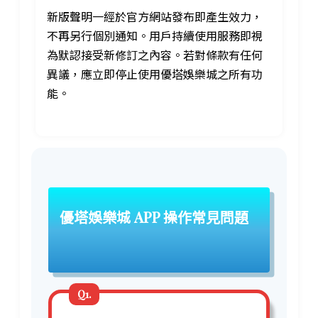
新版聲明一經於官方網站發布即產生效力，
不再另行個別通知。用戶持續使用服務即視
為默認接受新修訂之內容。若對條款有任何
異議，應立即停止使用優塔娛樂城之所有功
能。
優塔娛樂城 APP 操作常見問題
Q1.