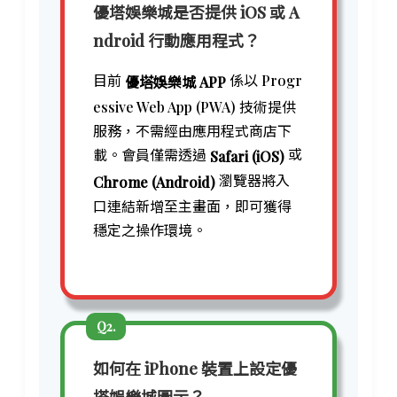
優塔娛樂城是否提供 iOS 或 A
ndroid 行動應用程式？
目前
係以 Progr
優塔娛樂城 APP
essive Web App (PWA) 技術提供
服務，不需經由應用程式商店下
載。會員僅需透過
或
Safari (iOS)
瀏覽器將入
Chrome (Android)
口連結新增至主畫面，即可獲得
穩定之操作環境。
Q2.
如何在 iPhone 裝置上設定優