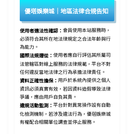
優塔娛樂城｜地區法律合規告知
會員使用本站服務時，
使用者適法性確認：
必須符合其所在地法律規定之合法年齡與行
為能力。
使用者應自行評估其所屬司
國際法規遵從：
法管轄區對線上服務的法律規範，平台不對
任何違反當地法律之行為承擔法律責任。
用戶於系統內提供之個人
資料正確性擔保：
資訊必須真實有效，若因資料造假導致法律
爭議，應由用戶自負其責。
平台針對異常操作設有自動
違規活動監測：
化檢測機制，若涉及違法行為，優塔娛樂城
有權配合相關單位調查並停止服務。