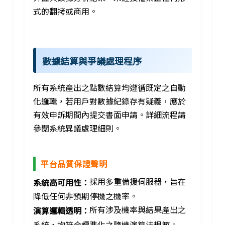
式的翻拷或商用。
數據結算與爭議處理程序
所有系統產出之點數結算均遵循既定之自動
化邏輯，若用戶對數據紀錄存有疑義，應於
有效申訴期間內提交書面申請。詳細流程請
參閱系統異議處理細則。
平台品質保證聲明
採用多重備援伺服器，旨在
系統高可用性：
降低任何非預期停機之機率。
所有涉及機率與結果產出之
演算邏輯透明：
系統，均符合標準化之隨機演算法規範。