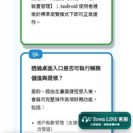
裝置管理】；Android 使用者通
常於標準瀏覽模式下即可正常運
作。
Q6.
透過桌面入口是否可執行帳務
儲值與提領？
是的，經由主畫面捷徑登入後，
會員可完整操作各項財務功能，
包括：
U Town LINE 客服
帳戶點數管理（支援多類標準金
立即諮詢・領取專屬好禮
流管道）