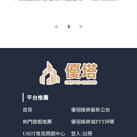
閱條文以保障自身權益。
1
平台推薦
首頁
優塔娛樂最新公告
熱門遊戲推薦
優塔娛樂城PTT評價
USDT常見問題中心
登入/註冊