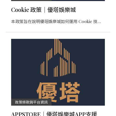
Cookie 政策｜優塔娛樂城
本政策旨在說明優塔娛樂城如何運用 Cookie 技
術，請詳細閱讀以瞭解您的個人隱私權益。
政策條款與平台資訊
APPSTORE｜優塔娛樂城APP支援