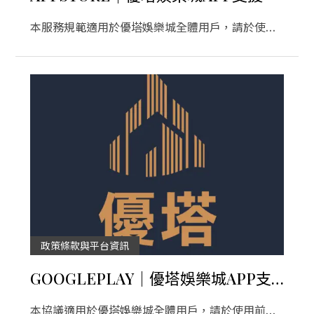
本服務規範適用於優塔娛樂城全體用戶，請於使用
前詳閱條款以維護您的合法權益。
政策條款與平台資訊
GOOGLEPLAY｜優塔娛樂城APP支
援
本協議適用於優塔娛樂城全體用戶，請於使用前詳