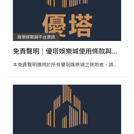
政策條款與平台資訊
免責聲明｜優塔娛樂城使用條款與負
責任博彩政策
本免責聲明適用於所有優塔娛樂城之使用者，請在
操作前詳細閱覽以確保理解各項權責界定。