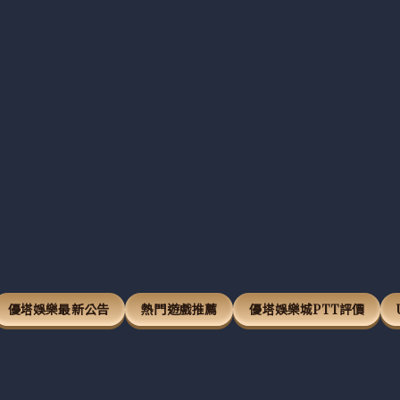
優塔娛樂最新公告
熱門遊戲推薦
優塔娛樂城PTT評價