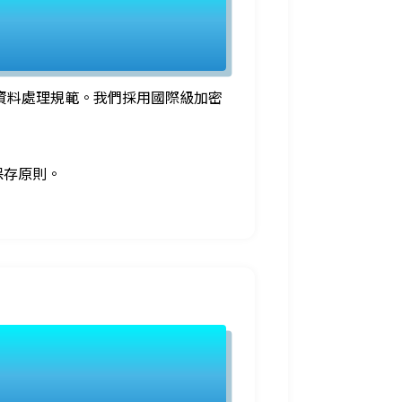
資料處理規範。我們採用國際級加密
保存原則。