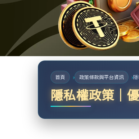
首頁
政策條款與平台資訊
隱
隱私權政策｜