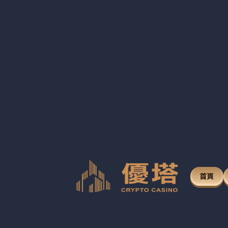
優塔娛樂城｜隱私權政策導
覽
首頁