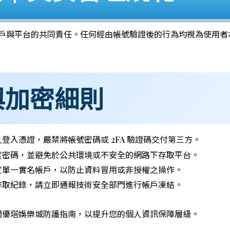
戶與平台的共同責任。任何經由帳號驗證後的行為均視為使用者
與加密細則
登入憑證，嚴禁將帳號密碼或 2FA 驗證碼交付第三方。
度密碼，並避免於公共環境或不安全的網路下存取平台。
定單一實名帳戶，以防止資料冒用或非授權之操作。
存取紀錄，請立即通報技術安全部門進行帳戶凍結。
閱優塔娛樂城防護指南，以提升您的個人資訊保障層級。