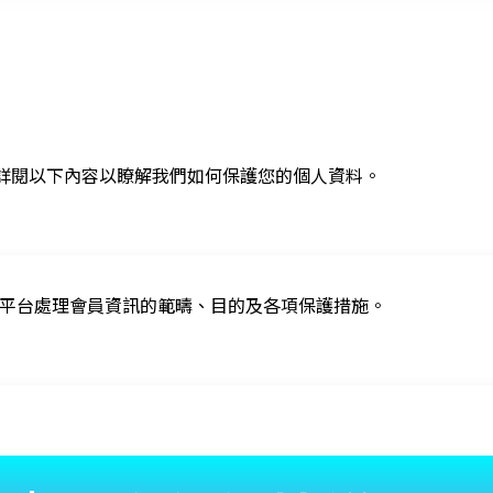
詳閱以下內容以瞭解我們如何保護您的個人資料。
平台處理會員資訊的範疇、目的及各項保護措施。