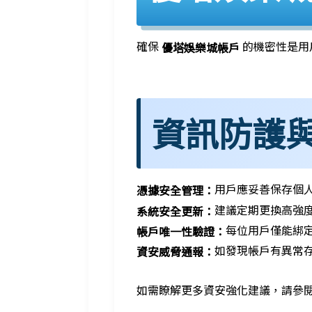
確保
的機密性是用
優塔娛樂城帳戶
資訊防護
用戶應妥善保存個人
憑據安全管理：
建議定期更換高強
系統安全更新：
每位用戶僅能綁
帳戶唯一性驗證：
如發現帳戶有異常
資安威脅通報：
如需瞭解更多資安強化建議，請參