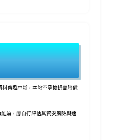
資料傳遞中斷，本站不承擔損害賠償
功能前，應自行評估其資安風險與適