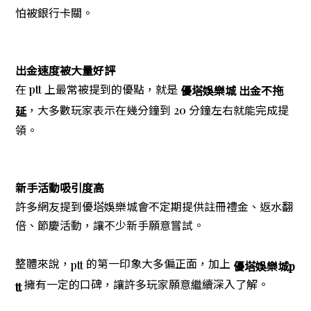
怕被銀行卡關。
出金速度被大量好評
在 ptt 上最常被提到的優點，就是
優塔娛樂城 出金不拖
，大多數玩家表示在幾分鐘到 20 分鐘左右就能完成提
延
領。
新手活動吸引度高
許多網友提到優塔娛樂城會不定期提供註冊禮金、返水翻
倍、節慶活動，讓不少新手願意嘗試。
整體來說，
的第一印象大多偏正面，加上
ptt
優塔娛樂城
p
擁有一定的口碑，讓許多玩家願意繼續深入了解。
tt