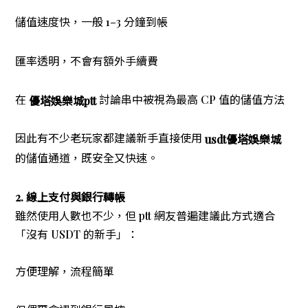
儲值速度快，一般 1–3 分鐘到帳
匯率透明，不會有額外手續費
在
討論串中被視為最高 CP 值的儲值方法
優塔娛樂城ptt
因此有不少老玩家都建議新手直接使用
usdt優塔娛樂城
的儲值通道，既安全又快速。
2. 線上支付與銀行轉帳
雖然使用人數也不少，但 ptt 網友普遍建議此方式適合
「沒有 USDT 的新手」：
方便理解，流程簡單