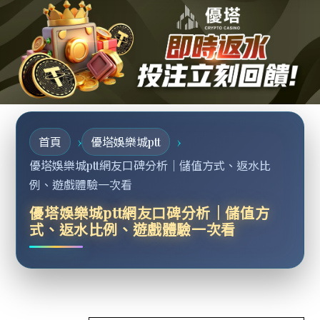
關於我們｜優塔娛樂城
聯絡我們｜優塔娛樂城
免責聲明｜優塔娛樂城使用條款與負
責任博彩政策
首頁
優塔娛樂城ptt
服務條款｜優塔娛樂城使用規範與會
優塔娛樂城ptt網友口碑分析｜儲值方式、返水比
員權益聲明
例、遊戲體驗一次看
隱私權政策｜優塔娛樂城
優塔娛樂城ptt網友口碑分析｜儲值方
式、返水比例、遊戲體驗一次看
Cookie 政策｜優塔娛樂城
優塔娛樂城ptt網友口碑分析｜儲值方
APPSTORE｜優塔娛樂城APP支援
式、返水比例、遊戲體驗一次看
GOOGLEPLAY｜優塔娛樂城APP支
援