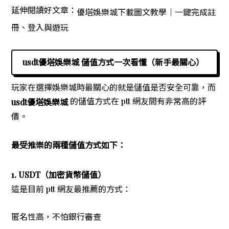
延伸閱讀好文章：
優塔娛樂城下載圖文教學｜一鍵完成註
冊、登入與遊玩
usdt優塔娛樂城 儲值方式一次看懂（新手最關心）
玩家在選擇娛樂城時最關心的就是儲值是否安全可靠，而
的儲值方式在 ptt 網友間有非常高的評
usdt優塔娛樂城
價。
最受推崇的兩種儲值方式如下：
1. USDT（加密貨幣儲值）
這是目前 ptt 網友最推薦的方式：
匿名性高，不怕銀行審查