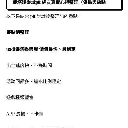
優塔娛樂城ptt 網友真實心得整理（優點與缺點
以下是綜合 ptt 討論後整理出的重點：
優點總整理
usdt優塔娛樂城 儲值最快、最穩定
出金速度快，不拖時間
活動回饋多，返水比例穩定
遊戲種類豐富
APP 流暢、不卡頓