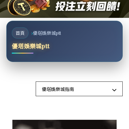
責任博彩政策
服務條款｜優塔娛樂城使用規範與會
員權益聲明
首頁
優塔娛樂城ptt
隱私權政策｜優塔娛樂城
優塔娛樂城ptt
Cookie 政策｜優塔娛樂城
優塔娛樂城ptt網友口碑分析｜儲值方
APPSTORE｜優塔娛樂城APP支援
式、返水比例、遊戲體驗一次看
GOOGLEPLAY｜優塔娛樂城APP支
援
優塔評價與攻略
優塔娛樂城指南
優塔娛樂城ptt
政策條款與平台資訊