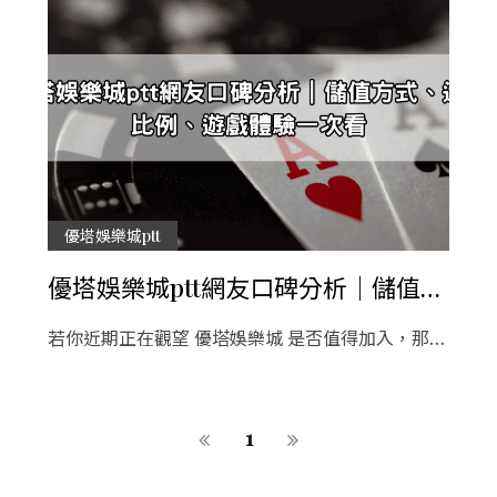
優塔娛樂城ptt
優塔娛樂城ptt網友口碑分析｜儲值方
式、返水比例、遊戲體驗一次看
若你近期正在觀望 優塔娛樂城 是否值得加入，那麼
這篇專為玩家整理的 優塔娛樂城ptt 口碑分析 絕對
能給你最重要的參考依據。ptt 向來是許多老玩家聚
集的地方，不少網友會在上面分享 usdt優塔娛樂城
1
儲值方式、返水領取技巧以及遊戲體驗心得，資訊
相當真實且具有參考價值。以下將從六個面向深入