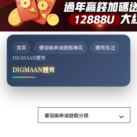
免費領取體驗金
首頁
優塔娛樂城遊戲專區
體育投注
DIGMAAN體育
DIGMAAN體育
所有遊戲
優塔娛樂城遊戲分類
真人娛樂城
老虎機遊戲