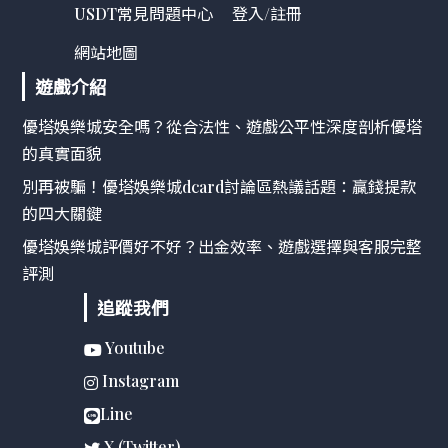
USDT常見問題中心
登入/註冊
網站地圖
遊戲介紹
優塔娛樂城安全嗎？從合法性、遊戲公平性深度剖析優塔
的真實面貌
別再被騙！優塔娛樂城dcard討論區熱議話題：贏錢提款
的四大關鍵
優塔娛樂城評價好不好？出金效率、遊戲選擇與客服完整
評測
追蹤我們
Youtube
Instagram
Line
X (Twitter)