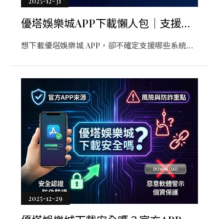
2025-12-31
優塔娛樂城APP下載懶人包｜支援系
統、出金速度與實測評價一次整理
想下載優塔娛樂城 APP，卻不確定支援哪些系統、
實際出金速度快不快，或值不值得使用嗎？本篇懶
人包將從實際使用角度出發，完整整理優塔娛樂城
APP 的下載方式、支援裝置、操作流暢度，以及多
數玩家最在意的 USDT 出金速度與整體體驗評價。
內容不走空泛宣傳，而是以新手與一般玩家的常見
疑問為核心，幫助你在下載前就能掌握重點，快速
判斷這款 APP 是否符合你的使用需求。
2025-12-29