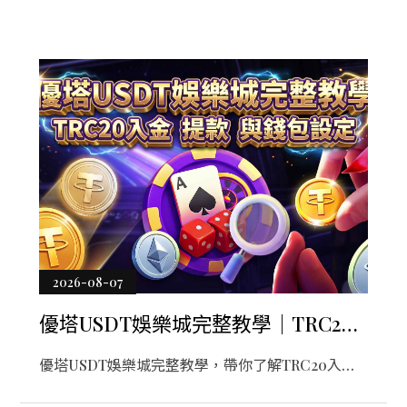
優塔官方公告
USDT娛樂城
2026-08-07
優塔USDT娛樂城完整教學｜TRC20
入金、提款與錢包設定
優塔USDT娛樂城完整教學，帶你了解TRC20入金
流程、USDT提款方式與錢包設定步驟，從地址綁