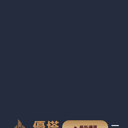
首頁
最新優惠