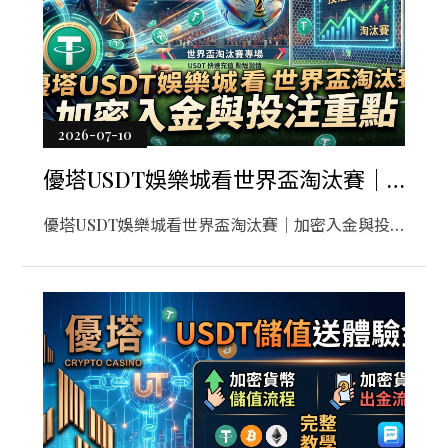
2026-07-10
優塔USDT娛樂城看世界盃淘汰賽｜
加密入金與投注重點
優塔USDT娛樂城看世界盃淘汰賽｜加密入金與投
注重點。本篇依照優塔下半年SEO防守與轉換策略
規劃，整理玩家常見問題、搜尋意圖、內鏈方向與
更新重點。