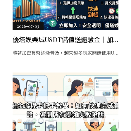
2026-07-03
優塔娛樂城USDT儲值送體驗金｜加
密貨幣儲值與出金流程教學
隨著加密貨幣逐漸普及，越來越多玩家開始使用US
DT作為娛樂城的存提款方式。相較於傳統銀行轉
帳，USDT具有交易速度快、手續費較低、跨境使
用便利等優點，因此成為許多玩家的首選。如果你
正在尋找支援加密貨幣交易的平台，優塔娛樂城
（UTOWN）便是近年受到不少玩家關注的平台之
一。