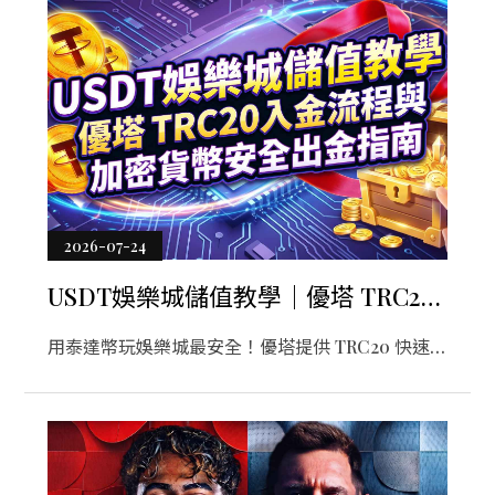
2026-07-24
USDT娛樂城儲值教學｜優塔 TRC20
入金流程與加密貨幣安全出金指南
用泰達幣玩娛樂城最安全！優塔提供 TRC20 快速入
金與安全提款教學，手把手帶您完成加密貨幣投注
第一步。