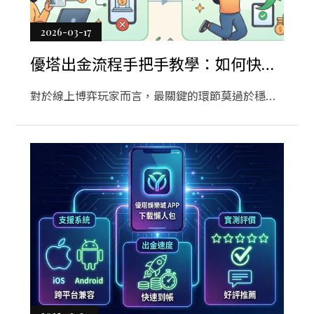
2026-03-17
優塔出金流程手把手教學：如何快速
完成實名認證，避開所有提領失敗陷
對於線上博弈玩家而言，最關鍵的環節莫過於穩定
阱
且快速的出金體驗。優塔娛樂城作為業界知名的品
牌，其系統化的優塔出金流程一直是玩家關注的焦
點。本篇指南將針對優塔娛樂城的提領機制進行深
度解析，從最初的帳號安全設定、實名認證到最終
的資金到帳，提供手把手的教學指導。透過詳細的
圖文說明與實務建議，我們將協助每一位在ut優塔
娛樂城遊玩的玩家，都能順利避開可能的提領風
險，確保每筆獲利都能安全、迅速地回到自己的手
中。